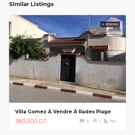
Similar Listings
A VENDRE
Villa Gomez À Vendre À Rades Plage
380,000 DT
3
1
150