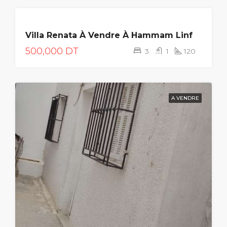
A
Villa Renata À Vendre À Hammam Linf
VENDRE
500,000 DT
3
1
120
A VENDRE