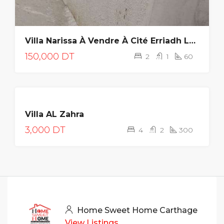
Villa Narissa À Vendre À Cité Erriadh La Marsa
150,000 DT
2
1
60
LOUÉE
Villa AL Zahra
3,000 DT
4
2
300
Home Sweet Home Carthage
View Listings