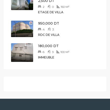
2,500 DT
2
0
150
M²
ETAGE DE VILLA
950,000 DT
4
3
RDC DE VILLA
180,000 DT
6
3
100
M²
IMMEUBLE