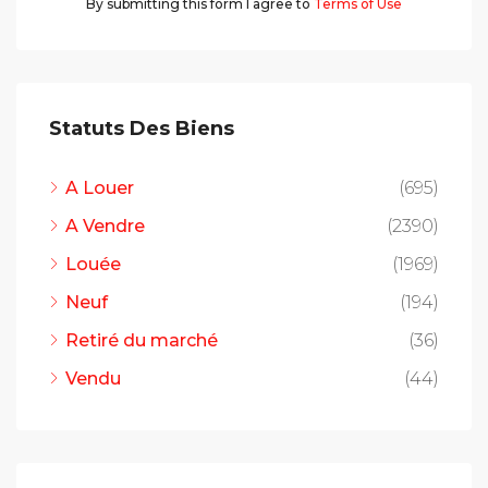
By submitting this form I agree to
Terms of Use
Statuts Des Biens
A Louer
(695)
A Vendre
(2390)
Louée
(1969)
Neuf
(194)
Retiré du marché
(36)
Vendu
(44)