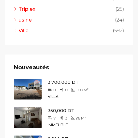
Triplex
(25)
usine
(24)
Villa
(592)
Nouveautés
3,700,000 DT
0
0
1100
M²
VILLA
350,000 DT
7
3
96
M²
IMMEUBLE