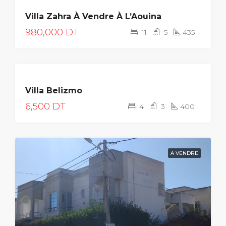
A
Villa Zahra À Vendre À L’Aouina
VENDRE
980,000 DT
11
5
435
LOUÉE
Villa Belizmo
6,500 DT
4
3
400
A VENDRE