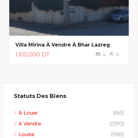
Villa Mirina À Vendre À Bhar Lazreg
1,100,000 DT
4
0
Statuts Des Biens
A Louer
(695)
A Vendre
(2390)
Louée
(1969)