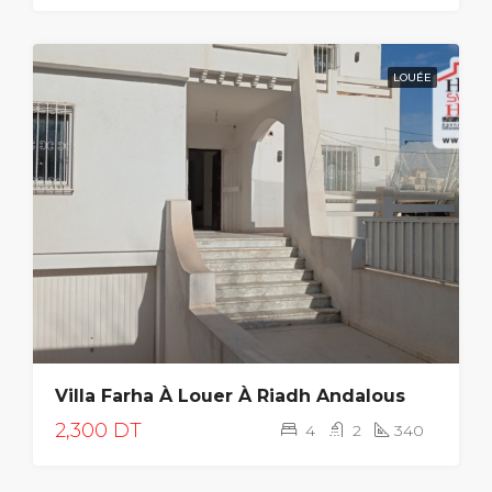
LOUÉE
Villa Farha À Louer À Riadh Andalous
2,300 DT
4
2
340