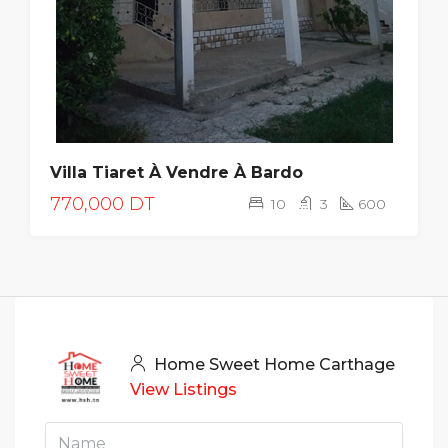
Villa Tiaret À Vendre À Bardo
770,000 DT
10
3
600
Home Sweet Home Carthage
View Listings