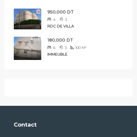
950,000 DT
4
3
RDC DE VILLA
180,000 DT
6
3
100
M²
IMMEUBLE
Contact