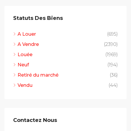
Statuts Des Biens
A Louer
(695)
A Vendre
(2390)
Louée
(1969)
Neuf
(194)
Retiré du marché
(36)
Vendu
(44)
Contactez Nous