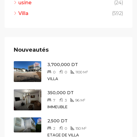
usine
(24)
Villa
(592)
Nouveautés
3,700,000 DT
0
0
1100
M²
VILLA
350,000 DT
7
3
96
M²
IMMEUBLE
2,500 DT
2
0
150
M²
ETAGE DE VILLA