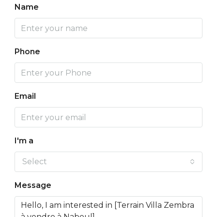
Name
Phone
Email
I'm a
Select
Message