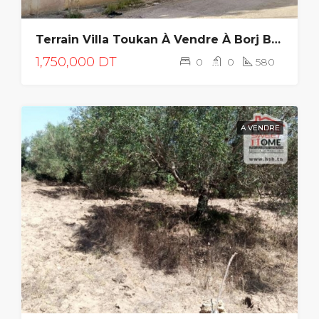
Terrain Villa Toukan À Vendre À Borj Baccouche
1,750,000 DT
0
0
580
A VENDRE