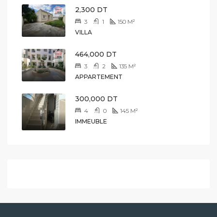
2,300 DT
3
1
150
M²
VILLA
464,000 DT
3
2
135
M²
APPARTEMENT
300,000 DT
4
0
145
M²
IMMEUBLE