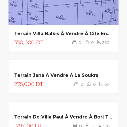
Terrain Villa Balkis À Vendre À Cité Ennasr Ariana
350,000 DT
0
0
350
A
Terrain Jana À Vendre À La Soukra
VENDRE
275,000 DT
0
0
611
A
Terrain De Villa Paul À Vendre À Borj Touil
VENDRE
179,000 DT
0
0
596