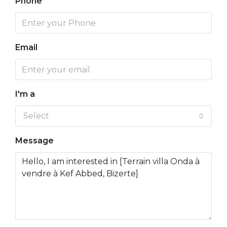
Phone
Email
I'm a
Select
Message