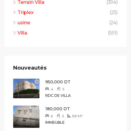
Terrain Villa
(394)
Triplex
(25)
usine
(24)
Villa
(591)
Nouveautés
950,000 DT
4
3
RDC DE VILLA
180,000 DT
6
3
100
M²
IMMEUBLE