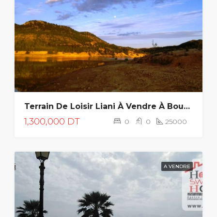
Terrain De Loisir Liani À Vendre À Bouargoub
1,300,000 DT
0
0
25000
A VENDRE