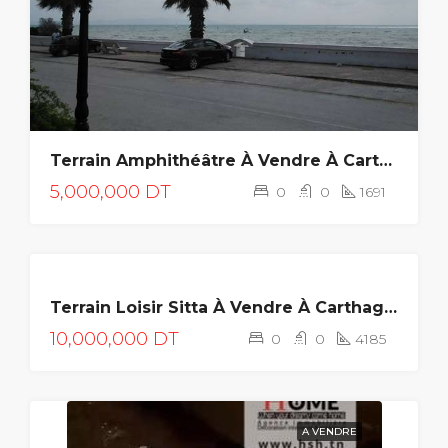
Terrain Amphithéâtre À Vendre À Carthage Amilcar
5,000,000 DT
0
0
1691
A
Terrain Loisir Sitta À Vendre À Carthage Amilcar
VENDRE
10,000,000 DT
0
0
4185
A VENDRE