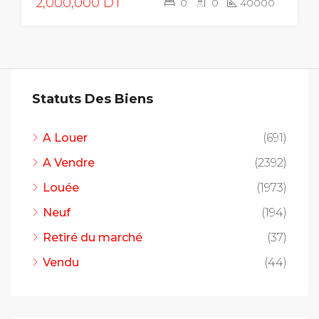
2,000,000 DT
0
0
40000
Statuts Des Biens
A Louer
(691)
A Vendre
(2392)
Louée
(1973)
Neuf
(194)
Retiré du marché
(37)
Vendu
(44)