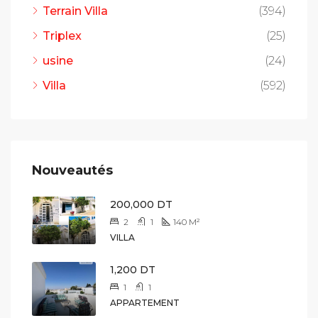
Terrain Villa
(394)
Triplex
(25)
usine
(24)
Villa
(592)
Nouveautés
200,000 DT
2
1
140
M²
VILLA
1,200 DT
1
1
APPARTEMENT