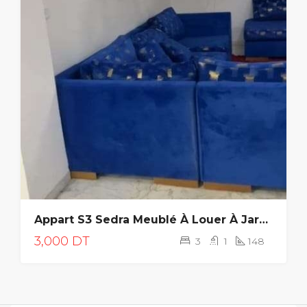
Appart S3 Sedra Meublé À Louer À Jardins De Carthage
3,000 DT
3
1
148