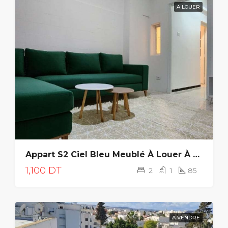
A LOUER
Appart S2 Ciel Bleu Meublé À Louer À La Goulette
1,100 DT
2
1
85
A VENDRE