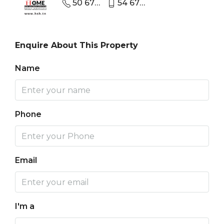
50 670 440
54 670 670
Enquire About This Property
Name
Phone
Email
I'm a