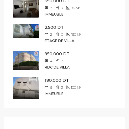
350,000 DT
7
3
96
M²
IMMEUBLE
2,500 DT
2
0
150
M²
ETAGE DE VILLA
950,000 DT
4
3
RDC DE VILLA
180,000 DT
6
3
100
M²
IMMEUBLE