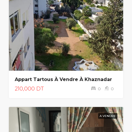
Appart Tartous À Vendre À Khaznadar
210,000 DT
0
0
A VENDRE