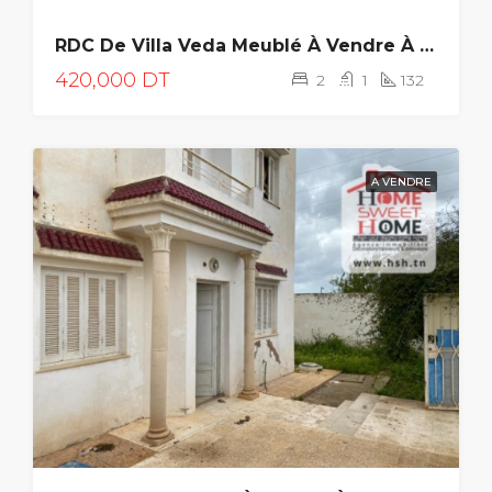
A
RDC De Villa Veda Meublé À Vendre À Bizerte
VENDRE
420,000 DT
2
1
132
A VENDRE