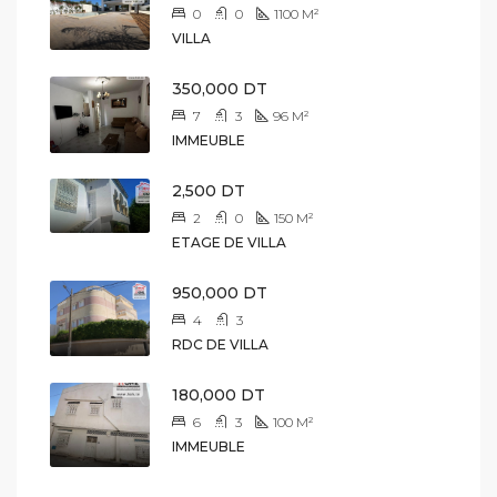
0
0
1100
M²
VILLA
350,000 DT
7
3
96
M²
IMMEUBLE
2,500 DT
2
0
150
M²
ETAGE DE VILLA
950,000 DT
4
3
RDC DE VILLA
180,000 DT
6
3
100
M²
IMMEUBLE