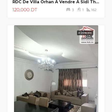
RDC De Villa Orhan À Vendre À Sidi Thabet
120,000 DT
3
1
162
A VENDRE