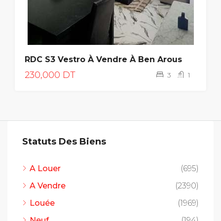
RDC S3 Vestro À Vendre À Ben Arous
230,000 DT
3
1
Statuts Des Biens
A Louer
(695)
A Vendre
(2390)
Louée
(1969)
Neuf
(194)