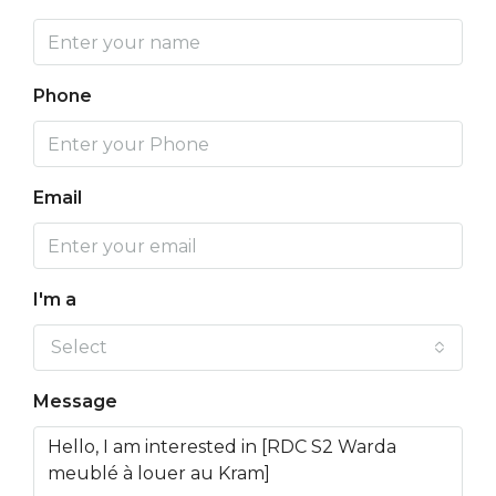
Phone
Email
I'm a
Select
Message