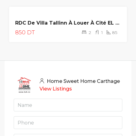
LOUÉE
RDC De Villa Tallinn À Louer À Cité EL Ghazela
850 DT
2
1
85
Home Sweet Home Carthage
View Listings