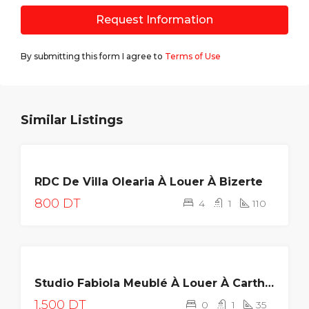
Request Information
By submitting this form I agree to
Terms of Use
Similar Listings
LOUÉE
RDC De Villa Olearia À Louer À Bizerte
800 DT
4
1
110
LOUÉE
Studio Fabiola Meublé À Louer À Carthage
1,500 DT
0
1
35