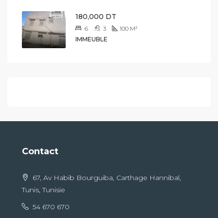
180,000 DT
6
3
100
M²
IMMEUBLE
Contact
67, Av Habib Bourguiba, Carthage Hannibal,
Tunis, Tunisie
54 670 670