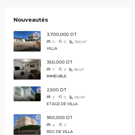
Nouveautés
3,700,000 DT
0
0
1100
M²
VILLA
350,000 DT
7
3
96
M²
IMMEUBLE
2,500 DT
2
0
150
M²
ETAGE DE VILLA
950,000 DT
4
3
RDC DE VILLA