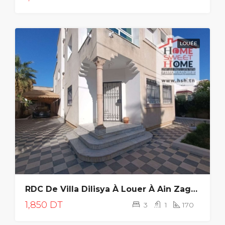
LOUÉE
RDC De Villa Dilisya À Louer À Ain Zaghouan Sud
1,850 DT
3
1
170