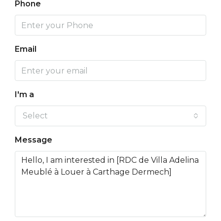
Phone
Email
I'm a
Select
Message