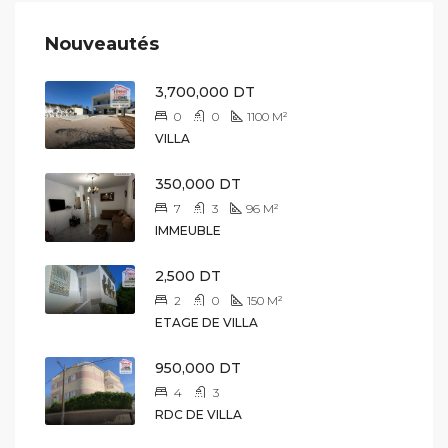
Nouveautés
3,700,000 DT
0
0
1100
M²
VILLA
350,000 DT
7
3
96
M²
IMMEUBLE
2,500 DT
2
0
150
M²
ETAGE DE VILLA
950,000 DT
4
3
RDC DE VILLA