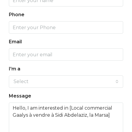
Phone
Email
I'm a
Select
Message