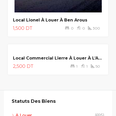
Local Lionel À Louer À Ben Arous
1,500 DT
0
0
300
LOUÉE
Local Commercial Lierre À Louer À L’Aouina
2,500 DT
1
1
50
Statuts Des Biens
A Louer
(695)