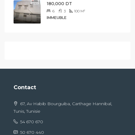
180,000 DT
6
3
100
M²
IMMEUBLE
Contact
67, Av Habib Bourguiba, Carthage Hannibal,
Tunis, Tunisie
54 670 670
50 670 440