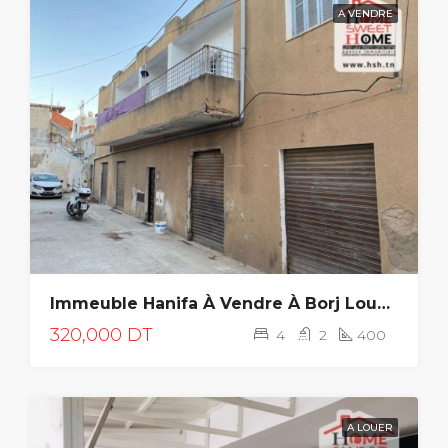
A VENDRE
Immeuble Hanifa À Vendre À Borj Louzir
320,000 DT
4
2
400
A LOUER