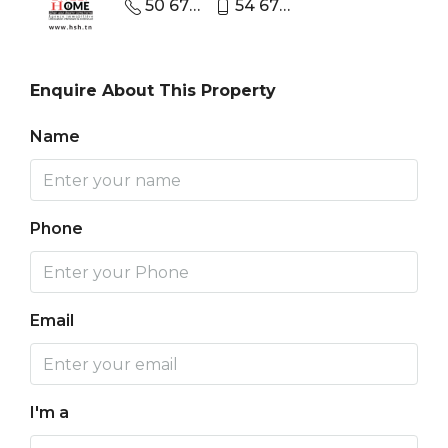
50 670 440
54 670 670
Enquire About This Property
Name
Phone
Email
I'm a