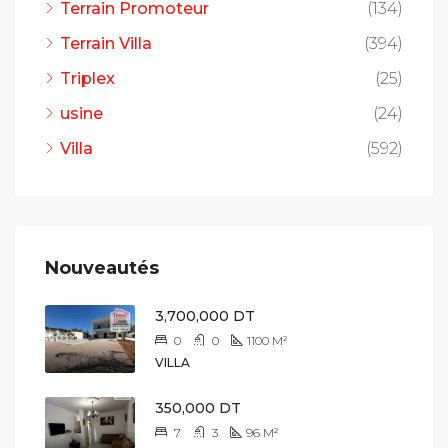
Terrain Promoteur
(134)
Terrain Villa
(394)
Triplex
(25)
usine
(24)
Villa
(592)
Nouveautés
3,700,000 DT
0
0
1100
M²
VILLA
350,000 DT
7
3
96
M²