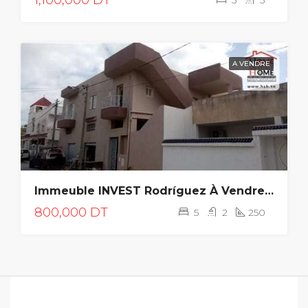
1,100,000 DT
5
3
A VENDRE
Immeuble INVEST Rodríguez À Vendre À Rades Plage
800,000 DT
5
2
250