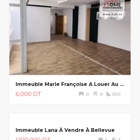
Immeuble Marie Françoise A Louer Au Centre Ville
6,000 DT
0
0
500
A
Immeuble Lana À Vendre À Bellevue
VENDRE