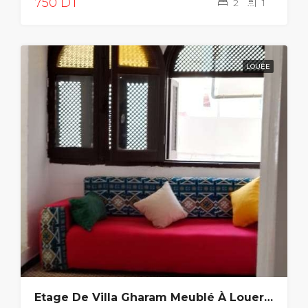
750 DT
2
1
LOUÉE
Etage De Villa Gharam Meublé À Louer À Cité Stade La Marsa