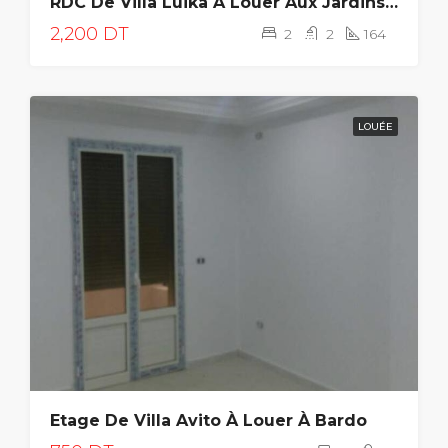
RDC De Villa Luika À Louer Aux Jardins De Carthage
2,200 DT
2
2
164
LOUÉE
Etage De Villa Avito À Louer À Bardo