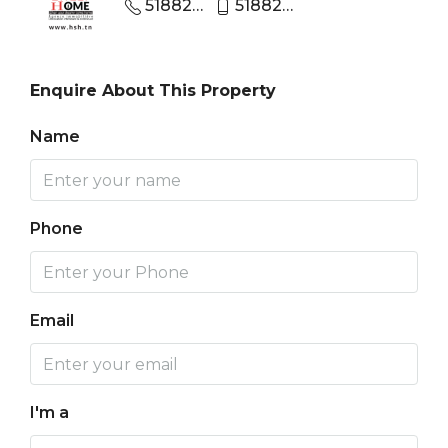
51882530
51882530
Enquire About This Property
Name
Phone
Email
I'm a