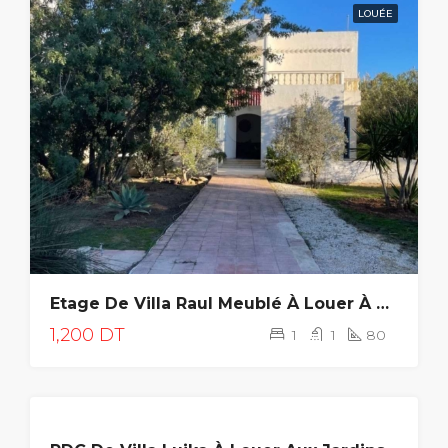
LOUÉE
Etage De Villa Raul Meublé À Louer À Gammarth
1,200 DT
1
1
80
LOUÉE