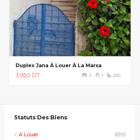
Duplex Jana À Louer À La Marsa
3,950 DT
5
1
250
Statuts Des Biens
A Louer
(695)