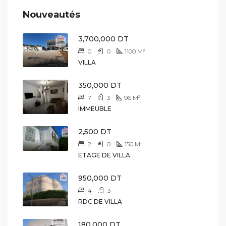
Nouveautés
3,700,000 DT
0
0
1100
M²
VILLA
350,000 DT
7
3
96
M²
IMMEUBLE
2,500 DT
2
0
150
M²
ETAGE DE VILLA
950,000 DT
4
3
RDC DE VILLA
180,000 DT