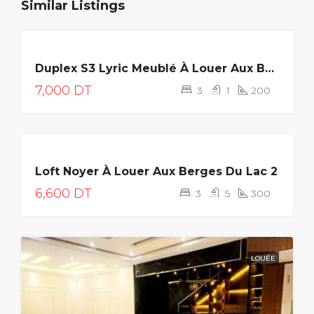
Similar Listings
A
Duplex S3 Lyric Meublé À Louer Aux Berges Du Lac 2
LOUER
7,000 DT
3
1
200
LOUÉE
Loft Noyer À Louer Aux Berges Du Lac 2
NEUF
6,600 DT
3
5
300
LOUÉE