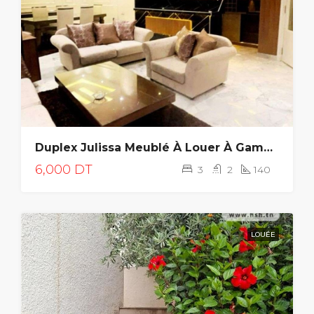
Duplex Julissa Meublé À Louer À Gammarth
6,000 DT
3
2
140
LOUÉE