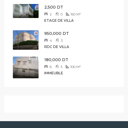
2,500 DT
2
0
150
M²
ETAGE DE VILLA
950,000 DT
4
3
RDC DE VILLA
180,000 DT
6
3
100
M²
IMMEUBLE