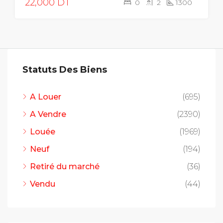
22,000 DT
0
2
1300
Statuts Des Biens
A Louer
(695)
A Vendre
(2390)
Louée
(1969)
Neuf
(194)
Retiré du marché
(36)
Vendu
(44)