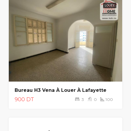
LOUÉE
Bureau H3 Vena À Louer À Lafayette
900 DT
3
0
100
LOUÉE