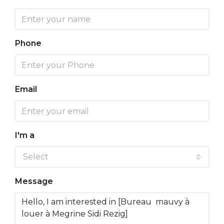
Phone
Email
I'm a
Select
Message