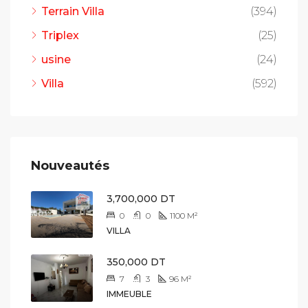
Terrain Villa
(394)
Triplex
(25)
usine
(24)
Villa
(592)
Nouveautés
3,700,000 DT
0
0
1100
M²
VILLA
350,000 DT
7
3
96
M²
IMMEUBLE