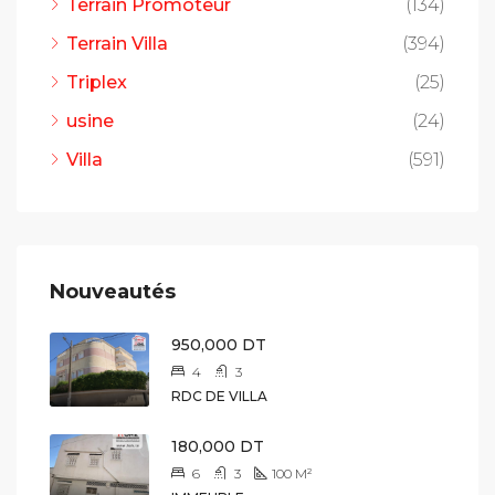
Terrain Promoteur
(134)
Terrain Villa
(394)
Triplex
(25)
usine
(24)
Villa
(591)
Nouveautés
950,000 DT
4
3
RDC DE VILLA
180,000 DT
6
3
100
M²