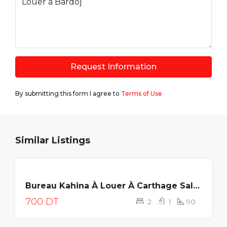
Request Information
By submitting this form I agree to
Terms of Use
Similar Listings
LOUÉE
Bureau Kahina À Louer À Carthage Salambo
700 DT
2
1
90