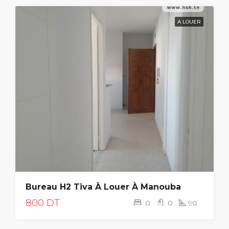
A LOUER
Bureau H2 Tiva À Louer À Manouba
800 DT
0
0
90