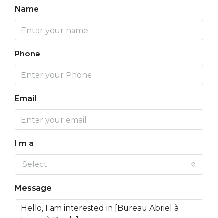
Name
Phone
Email
I'm a
Select
Message