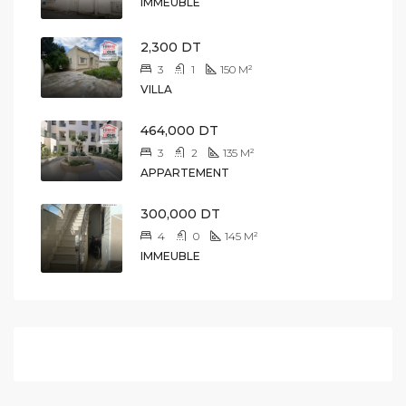
IMMEUBLE
2,300 DT
3
1
150
M²
VILLA
464,000 DT
3
2
135
M²
APPARTEMENT
300,000 DT
4
0
145
M²
IMMEUBLE