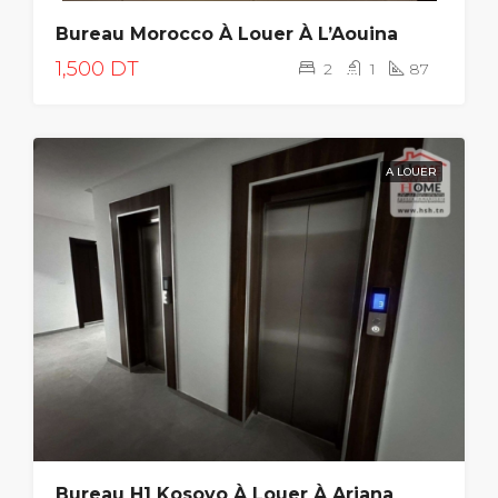
Bureau Morocco À Louer À L’Aouina
1,500 DT
2
1
87
A LOUER
Bureau H1 Kosovo À Louer À Ariana