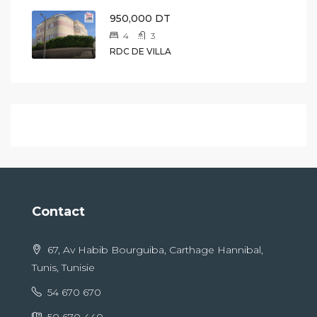
950,000 DT
4
3
RDC DE VILLA
Contact
67, Av Habib Bourguiba, Carthage Hannibal,
Tunis, Tunisie
54 670 670