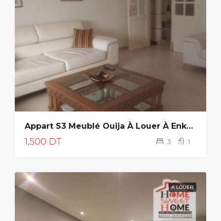
Appart S3 Meublé Ouija À Louer À Enkhilette
1,500 DT
3
1
A LOUER