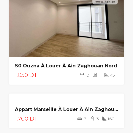
S0 Ouzna À Louer À Ain Zaghouan Nord
1,050 DT
0
1
45
LOUÉE
Appart Marseille À Louer À Ain Zaghouan
NEUF
1,700 DT
3
3
160