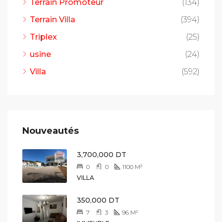
Terrain Promoteur
(134)
Terrain Villa
(394)
Triplex
(25)
usine
(24)
Villa
(592)
Nouveautés
3,700,000 DT
0
0
1100
M²
VILLA
350,000 DT
7
3
96
M²