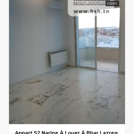
LOUÉE
Appart S2 Narine À Louer À Bhar Lazreg