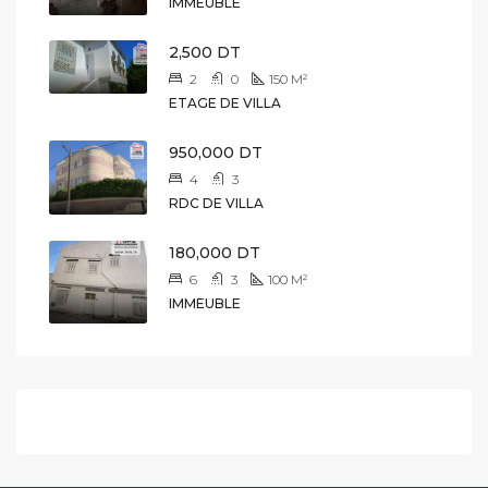
IMMEUBLE
2,500 DT
2
0
150
M²
ETAGE DE VILLA
950,000 DT
4
3
RDC DE VILLA
180,000 DT
6
3
100
M²
IMMEUBLE