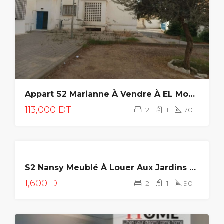
Appart S2 Marianne À Vendre À EL Mourouj 5
113,000 DT
2
1
70
A
S2 Nansy Meublé À Louer Aux Jardins De L’Aouina
LOUER
1,600 DT
2
1
90