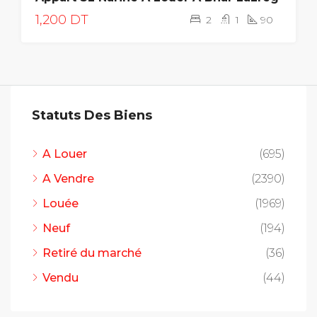
1,200 DT
2
1
90
Statuts Des Biens
A Louer
(695)
A Vendre
(2390)
Louée
(1969)
Neuf
(194)
Retiré du marché
(36)
Vendu
(44)